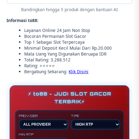
Bandingkan hingga 5 produk dengan bantuan AI
Informasi to88:
Layanan Online 24 Jam Non Stop
Bocoran Permainan Slot Gacor
Top 1 Sebagai Slot Terpercaya
Minimal Deposit Kecil Mulai Dari Rp.20.000
Mata Uang Yang Digunakan Beruapa IDR
Total Rating: 3.288.512
Rating: ⭐⭐⭐⭐⭐
Bergabung Sekarang:
Klik Disini
⚡ to88 - JUDI SLOT GACOR
TERBAIK⚡
PROVIDER
TIPE
MIN RTP