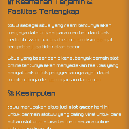
🔐 Keamanan Terjamin &
Fasilitas Terlengkap
to88 sebagai situs yang resmi tentunya akan
menjaga data privasi para member dan tidak
perlu khawatir karena keamanan disini sangat
terupdate juga tidak akan bocor.
Situs yang besar dan dikenal banyak pemain slot
online tentunya akan menyediakan fasilitas yang
sangat baik untuk penggemarnya agar dapat
menikmatinya dengan nyaman dan aman.
🚀 Kesimpulan
to88
merupakan situs judi
slot gacor
hari ini
untuk bermain slot88 yang paling viral untuk para
sultan slot online bisa bermain secara online
setiap hari dirumah.