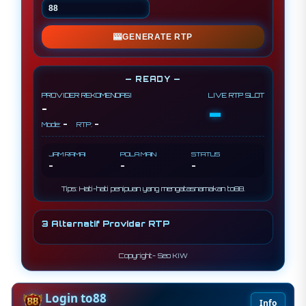
🎰
GENERATE RTP
— READY —
PROVIDER REKOMENDASI
LIVE RTP SLOT
-
-
-
-
Mode:
RTP:
JAM RAMAI
POLA MAIN
STATUS
-
-
-
Tips: Hati-hati penipuan yang mengatasnamakan to88.
3 Alternatif Provider RTP
Copyright- Seo KIW
Login to88
Info