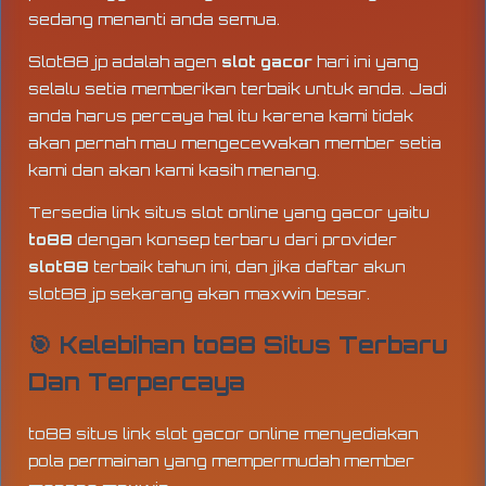
sedang menanti anda semua.
Slot88 jp adalah agen
slot gacor
hari ini yang
selalu setia memberikan terbaik untuk anda. Jadi
anda harus percaya hal itu karena kami tidak
akan pernah mau mengecewakan member setia
kami dan akan kami kasih menang.
Tersedia link situs slot online yang gacor yaitu
to88
dengan konsep terbaru dari provider
slot88
terbaik tahun ini, dan jika daftar akun
slot88 jp sekarang akan maxwin besar.
🎯 Kelebihan to88 Situs Terbaru
Dan Terpercaya
to88 situs link slot gacor online menyediakan
pola permainan yang mempermudah member