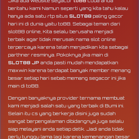
Jika ada website segacor
to88
coba anda
beritahu kami Namun seperti yang kita tahu kalau
hanya ada satu rtp situs
SLOT88
paling gacor
hari ini di dunia yaitu to88. Sebagai teman dari
slot88 online, Kita selalu berusaha menjadi
terbaik agar tidak merusak nama slot online
terpercaya karena telah menjadikan kita sebagai
parthner resminya. Pokoknya jika main di
SLOT88 JP
anda pasti mudah mendapatkan
maxwin karena terdapat banyak member menang
besar setiap hari sebab memang segacor ini jika
main di to88.
Dengan banyaknya provider ternama membuat
kami menjadi salah satu yang terbaik di Bumi ini.
Selain itu cs yang berkerja disini juga sudah
sangat berpengalaman dibidangnya juga selalu
siap melayani anda setiap detik. Jadi anda tidak
perlu tunggu lama lagi karena kemenangan besar