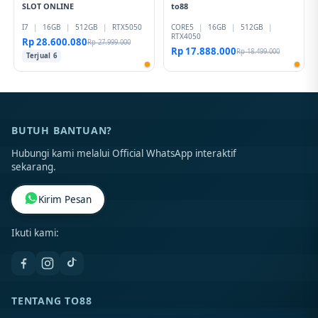
SLOT ONLINE
to88
I7
|
16GB
|
512GB
|
RTX5050
CORE5
|
16GB
|
512GB
|
RTX4050
Rp 28.600.080
Rp 27.999.000
Rp 17.888.000
Rp 18.499.000
Terjual 6
BUTUH BANTUAN?
Hubungi kami melalui Official WhatsApp interaktif
sekarang.
Kirim Pesan
Ikuti kami:
TENTANG TO88