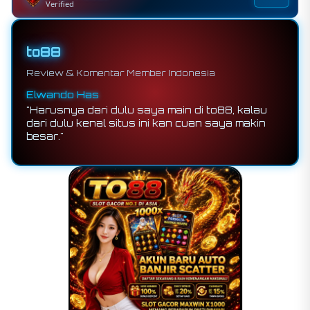
Verified
to88
Review & Komentar Member Indonesia
Elwando Has
"Harusnya dari dulu saya main di to88, kalau
dari dulu kenal situs ini kan cuan saya makin
besar."