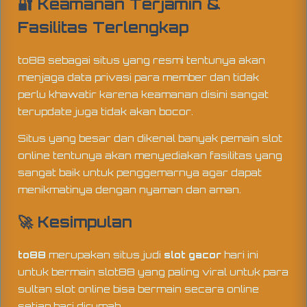
🔐 Keamanan Terjamin &
Fasilitas Terlengkap
to88 sebagai situs yang resmi tentunya akan
menjaga data privasi para member dan tidak
perlu khawatir karena keamanan disini sangat
terupdate juga tidak akan bocor.
Situs yang besar dan dikenal banyak pemain slot
online tentunya akan menyediakan fasilitas yang
sangat baik untuk penggemarnya agar dapat
menikmatinya dengan nyaman dan aman.
🚀 Kesimpulan
to88
merupakan situs judi
slot gacor
hari ini
untuk bermain slot88 yang paling viral untuk para
sultan slot online bisa bermain secara online
setiap hari dirumah.