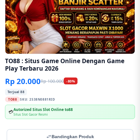
1/6
TO88 : Situs Game Online Dengan Game
Play Terbaru 2026
Rp 20.000
Rp 100.000
-80%
Terjual 88
TO88
SKU:
2S38N0881RID
Autorized Situs Slot Online to88
💳
Situs Slot Gacor Resmi
Bandingkan Produk